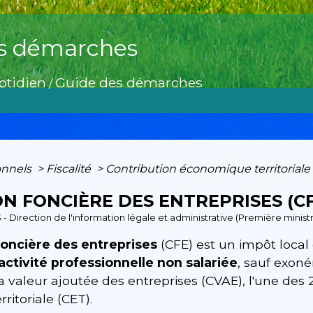
s démarches
otidien
Guide des démarches
/
onnels
>
Fiscalité
>
Contribution économique territoriale
ON FONCIÈRE DES ENTREPRISES (CF
3 - Direction de l'information légale et administrative (Première minis
foncière des entreprises
(CFE) est un impôt local
ctivité professionnelle non salariée
, sauf exoné
la valeur ajoutée des entreprises (CVAE), l'une de
itoriale (CET).