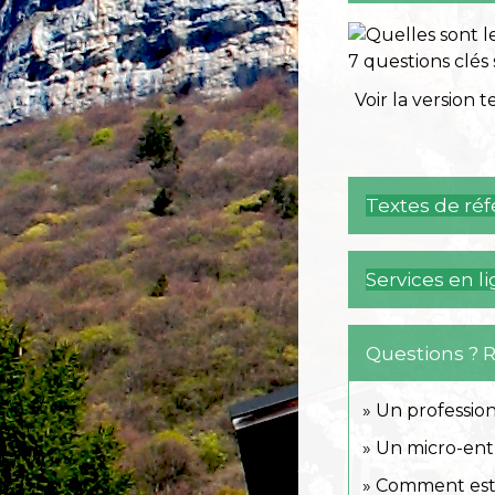
7 questions clés 
Voir la version t
Textes de ré
Services en l
Questions ? 
Un profession
Un micro-entr
Comment est c