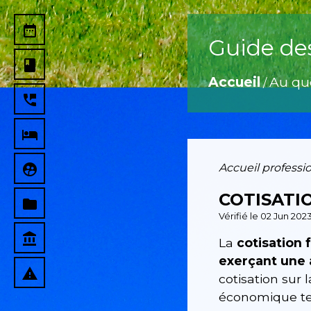
date_range
Guide de
book
Accueil
Au qu
/
perm_phone_msg
local_hotel
supervised_user_circle
Accueil professi
COTISATI
folder
Vérifié le 02 Jun 202
account_balance
La
cotisation 
exerçant une a
report_problem
cotisation sur 
économique terr