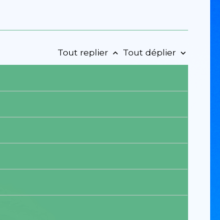
Tout replier
Tout déplier
keyboard_arrow_up
keyboard_arrow_down