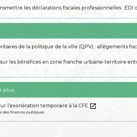
mettre les déclarations fiscales professionnelles : EDI 
ritaires de la politique de la ville (QPV) : allègements fis
sur les bénéfices en zone franche urbaine-territoire e
r plus
open_in_new
ur l'exonération temporaire à la CFE
e des finances publiques