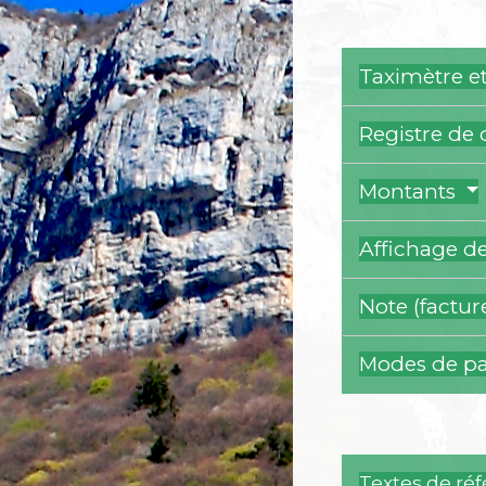
Taximètre et
Registre de 
Montants
Affichage d
Note (factur
Modes de p
Textes de ré