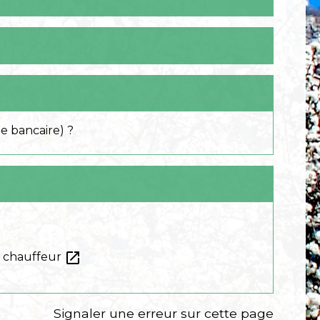
e bancaire) ?
open_in_new
le chauffeur
Signaler une erreur sur cette page