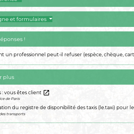
igne et formulaires
Réponses !
 un professionnel peut-il refuser (espèce, chèque, cart
r plus
open_in_new
s : vous êtes client
ice de Paris
ation du registre de disponibilité des taxis (le.taxi) pour 
des transports