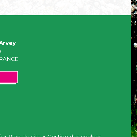
Arvey
s
 FRANCE
é
-
Plan du site
-
Gestion des cookies