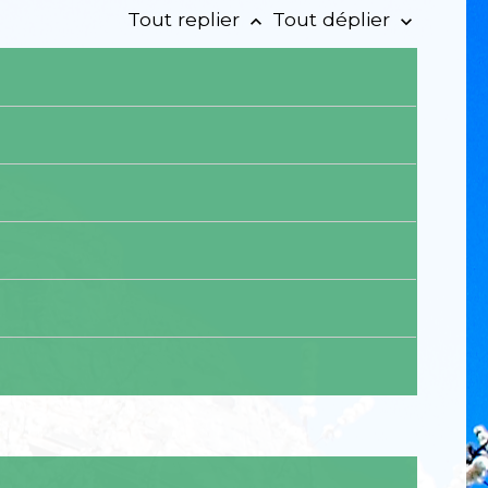
Tout replier
Tout déplier
keyboard_arrow_up
keyboard_arrow_down