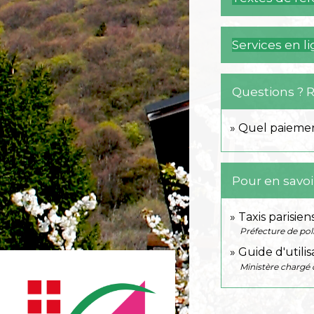
Services en l
Questions ? 
Quel paiement
Pour en savoi
Taxis parisien
Préfecture de pol
Guide d'utilis
Ministère chargé 