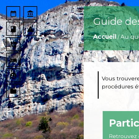
date_range
account_balance
Guide de
book
report_problem
Accueil
Au qu
/
perm_phone_msg
local_hotel
supervised_user_circle
Vous trouvere
procédures ét
folder
Partic
Retrouvez 