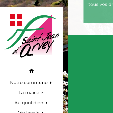
tous vos d
home
Notre commune
La mairie
Au quotidien
Vie locale