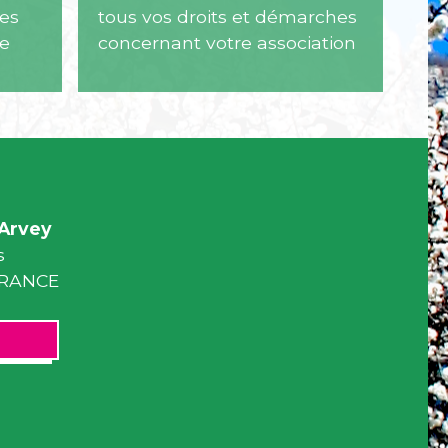
hes
tous vos droits et démarches
se
concernant votre association
Arvey
s
 FRANCE