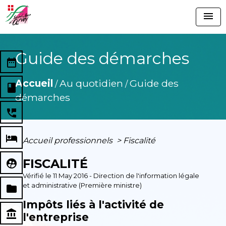
menu
Guide des démarches
date_range
Accueil
Au quotidien
Guide des
/
/
book
démarches
perm_phone_msg
local_hotel
Accueil professionnels
>
Fiscalité
FISCALITÉ
supervised_user_circle
Vérifié le 11 May 2016 - Direction de l'information légale
et administrative (Première ministre)
folder
Impôts liés à l'activité de
account_balance
l'entreprise