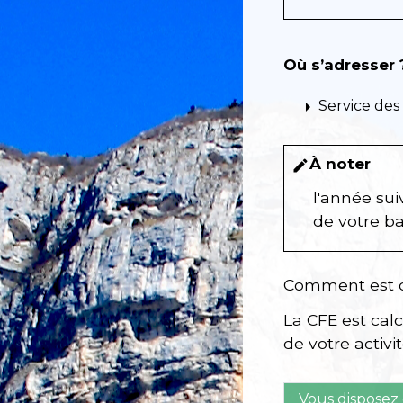
Où s’adresser 
arrow_right
Service des
À noter
edit
l'année sui
de votre ba
Comment est c
La CFE est ca
de votre activit
Vous disposez 