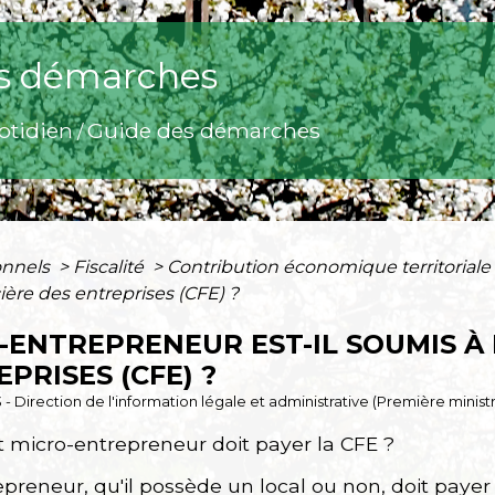
s démarches
otidien
Guide des démarches
/
onnels
>
Fiscalité
>
Contribution économique territoriale
cière des entreprises (CFE) ?
-ENTREPRENEUR EST-IL SOUMIS À 
PRISES (CFE) ?
3 - Direction de l'information légale et administrative (Première minis
t micro-entrepreneur doit payer la CFE ?
preneur, qu'il possède un local ou non, doit payer