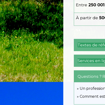
Entre
250 001
À partir de
50
Textes de ré
Services en l
Questions ? 
Un profession
Comment est c