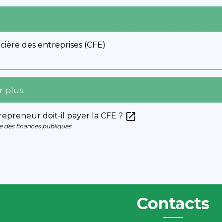
ncière des entreprises (CFE)
r plus
open_in_new
epreneur doit-il payer la CFE ?
e des finances publiques
Contacts