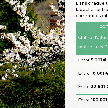
Dans chaque tr
laquelle l'entr
communes diff
COT
Chiffre d'affai
réalisé en N-2
Entre
5 001 €
Entre
10 001 
Entre
32 601 
Entre
100 001