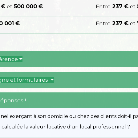
 €
et
500 000 €
Entre
237 €
et
0 001 €
Entre
237 €
et
férence
igne et formulaires
Réponses !
nel exerçant à son domicile ou chez des clients doit-il p
alculée la valeur locative d'un local professionnel ?