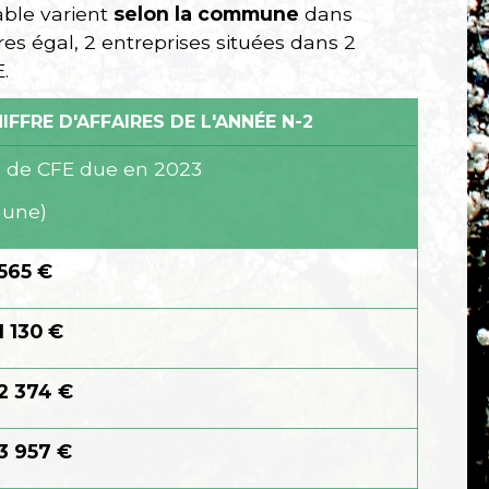
able varient
selon la commune
dans
ires égal, 2 entreprises situées dans 2
.
FFRE D'AFFAIRES DE L'ANNÉE N-2
de CFE due en 2023
mune)
565 €
1 130 €
2 374 €
3 957 €