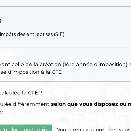
?
 impôts des entreprises (SIE)
vant celle de la création (1
ère
année d'imposition),
se d'imposition à la CFE.
alculée la CFE ?
lculée différemment
selon que vous disposez ou n
é.
d'un local ou terrain
Vous exercez depuis chez vous 