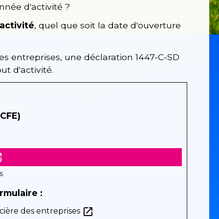
ée d'activité ?
activité
, quel que soit la date d'ouverture
des entreprises, une déclaration 1447-C-SD
t d'activité.
(CFE)
new
s
rmulaire :
open_in_new
oncière des entreprises