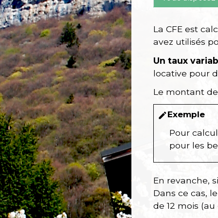
La CFE est calc
avez utilisés p
Un taux varia
locative pour 
Le montant de l
Exemple
edit
Pour calcul
pour les be
En revanche, si
Dans ce cas, l
de 12 mois (au 