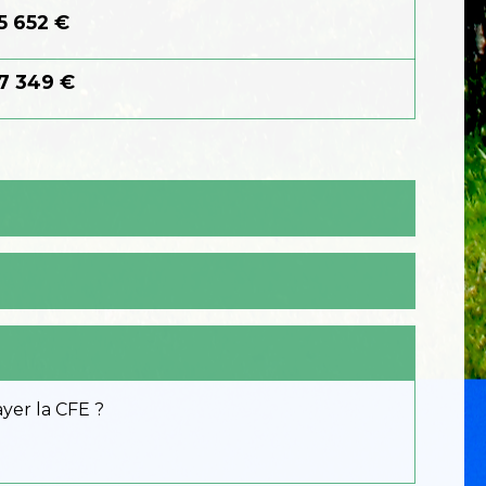
5 652 €
7 349 €
ayer la CFE ?