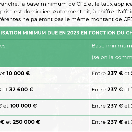
anche, la base minimum de CFE et le taux applic
eprise est domiciliée. Autrement dit, à chiffre d'affa
érentes ne paieront pas le même montant de CFE
ISATION MINIMUM DUE EN 2023 EN FONCTION DU CHI
res
Base minimum 
(selon la com
et
10 000 €
Entre
237 €
et
€
et
32 600 €
Entre
237 €
et
€
et
100 000 €
Entre
237 €
et
 €
et
250 000 €
Entre
237 €
et