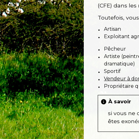
(CFE) dans les
Toutefois, vou
Artisan
Exploitant agr
Pêcheur
Artiste (peint
dramatique)
Sportif
Vendeur à do
Propriétaire 
À savoir
info
si vous ne 
êtes exoné