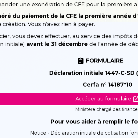
der une exonération de CFE pour la première ann
éré du paiement de la CFE la première année d'
e création. Vous n'avez rien à payer.
cier, vous devez effectuer, au service des impôts 
n initiale)
avant le 31 décembre
de l'année de débu
FORMULAIRE
assignment
Déclaration initiale 1447-C-SD 
Cerfa n° 14187*10
open_in_
Accéder au formulaire
Ministère chargé des finance
Pour vous aider à remplir le fo
Notice - Déclaration initiale de cotisation f