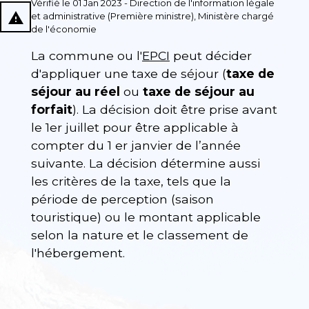
Vérifié le 01 Jan 2023 - Direction de l'information légale
report_problem
et administrative (Première ministre), Ministère chargé
de l'économie
La commune ou l'
EPCI
peut décider
d'appliquer une taxe de séjour (
taxe de
séjour au réel
ou
taxe de séjour au
forfait
). La décision doit être prise avant
le 1
er
juillet pour être applicable à
compter du 1
er
janvier de l’année
suivante. La décision détermine aussi
les critères de la taxe, tels que la
période de perception (saison
touristique) ou le montant applicable
selon la nature et le classement de
l'hébergement.