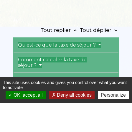
Tout replier
Tout déplier
keyboard_arrow_up
keyboard_arrow_down
Qu'est-ce que la taxe de séjour ?
Comment calculer la taxe de
séjour ?
Comment connaître le montant de
This site uses cookies and gives you control over what you want
la taxe de séjour par commune ?
to activate
OK, accept all
Deny all cookies
Personalize
Textes de référence