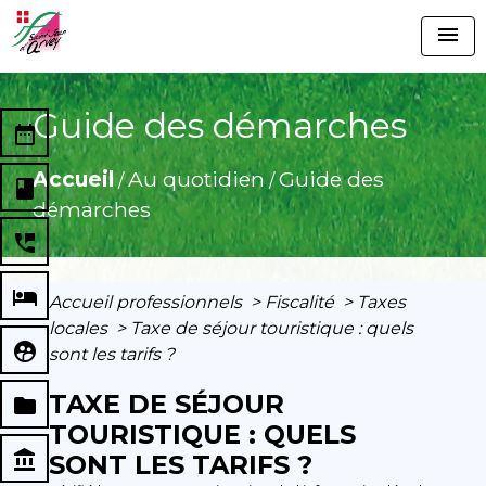
menu
Guide des démarches
date_range
Accueil
Au quotidien
Guide des
/
/
book
démarches
perm_phone_msg
local_hotel
Accueil professionnels
>
Fiscalité
>
Taxes
locales
>
Taxe de séjour touristique : quels
supervised_user_circle
sont les tarifs ?
TAXE DE SÉJOUR
folder
TOURISTIQUE : QUELS
account_balance
SONT LES TARIFS ?