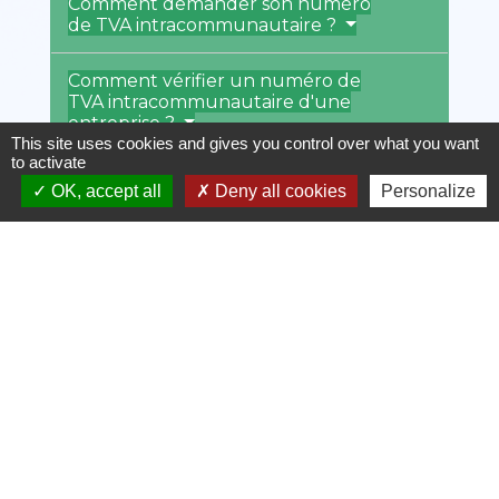
Comment demander son numéro
de TVA intracommunautaire ?
Comment vérifier un numéro de
TVA intracommunautaire d'une
entreprise ?
This site uses cookies and gives you control over what you want
to activate
Que se passe-t-il en cas
OK, accept all
Deny all cookies
Personalize
d'invalidation du numéro de TVA
intracommunautaire ?
Textes de référence
Services en ligne et formulaires
Et aussi