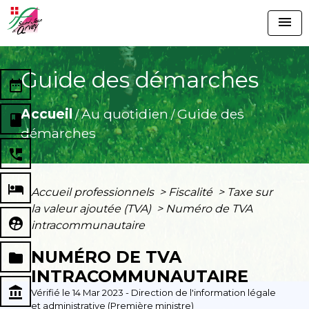
menu
Guide des démarches
date_range
Accueil
Au quotidien
Guide des
/
/
book
démarches
perm_phone_msg
local_hotel
Accueil professionnels
>
Fiscalité
>
Taxe sur
la valeur ajoutée (TVA)
>
Numéro de TVA
supervised_user_circle
intracommunautaire
NUMÉRO DE TVA
folder
INTRACOMMUNAUTAIRE
account_balance
Vérifié le 14 Mar 2023 - Direction de l'information légale
et administrative (Première ministre)