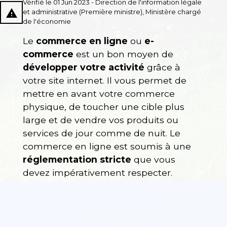
Vérifié le 01 Jun 2023 - Direction de l'information légale
report_problem
et administrative (Première ministre), Ministère chargé
de l'économie
Le
commerce en ligne
ou
e-
commerce
est un bon moyen de
développer votre activité
grâce à
votre site internet. Il vous permet de
mettre en avant votre commerce
physique, de toucher une cible plus
large et de vendre vos produits ou
services de jour comme de nuit. Le
commerce en ligne est soumis à une
réglementation stricte
que vous
devez impérativement respecter.