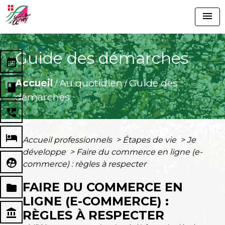
menu
Guide des démarches
date_range
Accueil
Au quotidien
Guide des
/
/
book
démarches
perm_phone_msg
local_hotel
Accueil professionnels
>
Étapes de vie
>
Je
développe
>
Faire du commerce en ligne (e-
supervised_user_circle
commerce) : règles à respecter
FAIRE DU COMMERCE EN
folder
LIGNE (E-COMMERCE) :
account_balance
RÈGLES À RESPECTER