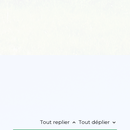
Tout replier
Tout déplier
keyboard_arrow_up
keyboard_arrow_down