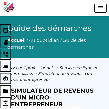
menu
Guide des démarches
date_range
Accueil
Au quotidien
Guide des
/
/
book
démarches
perm_phone_msg
local_hotel
Accueil professionnels
>
Services en ligne et
formulaires
>
Simulateur de revenus d'un
supervised_user_circle
micro-entrepreneur
SIMULATEUR DE REVENUS
folder
D'UN MICRO-
account_balance
ENTREPRENEUR