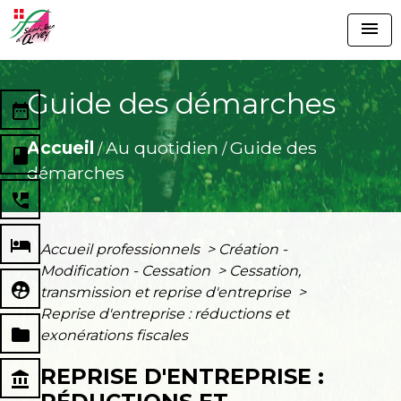
menu
Guide des démarches
date_range
Accueil
Au quotidien
Guide des
/
/
book
démarches
perm_phone_msg
local_hotel
Accueil professionnels
>
Création -
Modification - Cessation
>
Cessation,
supervised_user_circle
transmission et reprise d'entreprise
>
Reprise d'entreprise : réductions et
folder
exonérations fiscales
REPRISE D'ENTREPRISE :
account_balance