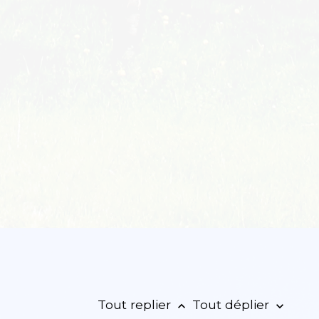
Tout replier
Tout déplier
keyboard_arrow_up
keyboard_arrow_down