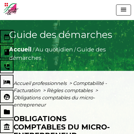
menu
Guide des démarches
date_range
Accueil
Au quotidien
Guide des
/
/
book
démarches
perm_phone_msg
local_hotel
Accueil professionnels
>
Comptabilité -
Facturation
>
Règles comptables
>
supervised_user_circle
Obligations comptables du micro-
entrepreneur
folder
OBLIGATIONS
COMPTABLES DU MICRO-
account_balance