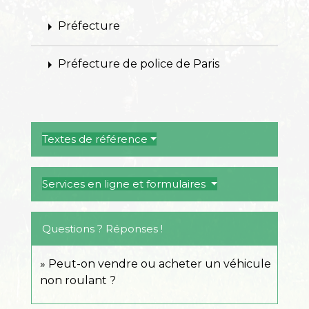
arrow_right
Préfecture
arrow_right
Préfecture de police de Paris
Textes de référence
Services en ligne et formulaires
Questions ? Réponses !
Peut-on vendre ou acheter un véhicule
non roulant ?