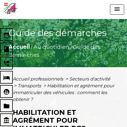
menu
Guide des démarches
date_range
Accueil
Au quotidien
Guide des
/
/
book
démarches
perm_phone_msg
local_hotel
Accueil professionnels
>
Secteurs d'activité
>
Transports
>
Habilitation et agrément pour
supervised_user_circle
immatriculer des véhicules : comment les
obtenir ?
folder
HABILITATION ET
AGRÉMENT POUR
account_balance