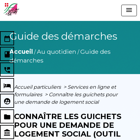
menu
Guide des démarches
date_range
Accueil
Au quotidien
Guide des
/
/
book
démarches
perm_phone_msg
local_hotel
Accueil particuliers
>
Services en ligne et
formulaires
>
Connaître les guichets pour
supervised_user_circle
une demande de logement social
CONNAÎTRE LES GUICHETS
folder
POUR UNE DEMANDE DE
account_balance
LOGEMENT SOCIAL (OUTIL