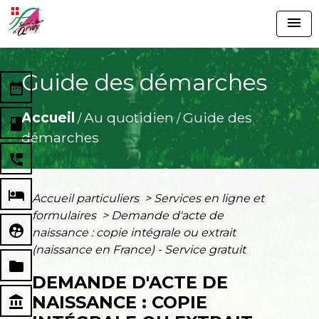
menu
Guide des démarches
date_range
Accueil
Au quotidien
Guide des
/
/
book
démarches
perm_phone_msg
local_hotel
Accueil particuliers
>
Services en ligne et
formulaires
>
Demande d'acte de
supervised_user_circle
naissance : copie intégrale ou extrait
(naissance en France) - Service gratuit
folder
DEMANDE D'ACTE DE
NAISSANCE : COPIE
account_balance