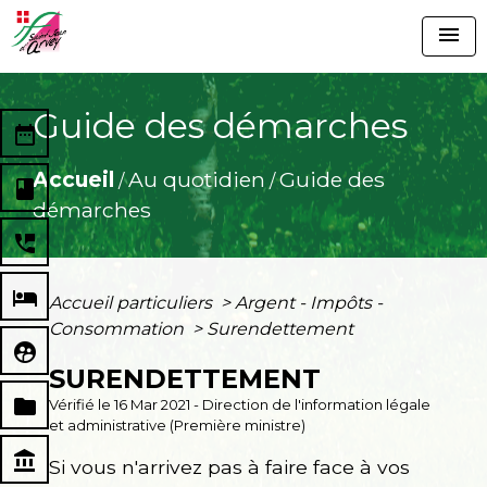
menu
Guide des démarches
date_range
Accueil
Au quotidien
Guide des
/
/
book
démarches
perm_phone_msg
local_hotel
Accueil particuliers
>
Argent - Impôts -
Consommation
>
Surendettement
supervised_user_circle
SURENDETTEMENT
folder
Vérifié le 16 Mar 2021 - Direction de l'information légale
et administrative (Première ministre)
account_balance
Si vous n'arrivez pas à faire face à vos