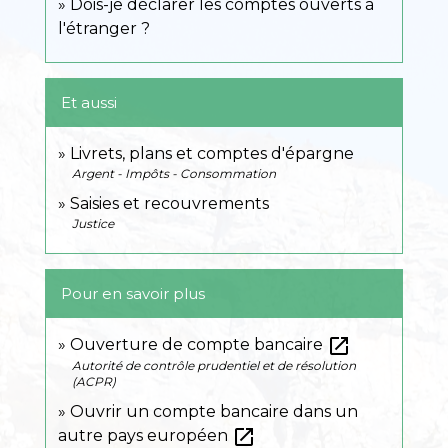
Dois-je déclarer les comptes ouverts à
l'étranger ?
Et aussi
Livrets, plans et comptes d'épargne
Argent - Impôts - Consommation
Saisies et recouvrements
Justice
Pour en savoir plus
open_in_new
Ouverture de compte bancaire
Autorité de contrôle prudentiel et de résolution
(ACPR)
Ouvrir un compte bancaire dans un
open_in_new
autre pays européen