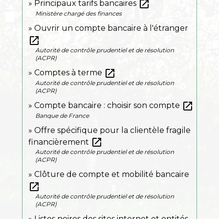
open_in_new
Principaux tarifs bancaires
Ministère chargé des finances
Ouvrir un compte bancaire à l'étranger
open_in_new
Autorité de contrôle prudentiel et de résolution
(ACPR)
open_in_new
Comptes à terme
Autorité de contrôle prudentiel et de résolution
(ACPR)
open_in_new
Compte bancaire : choisir son compte
Banque de France
Offre spécifique pour la clientèle fragile
open_in_new
financièrement
Autorité de contrôle prudentiel et de résolution
(ACPR)
Clôture de compte et mobilité bancaire
open_in_new
Autorité de contrôle prudentiel et de résolution
(ACPR)
Listes noires des sites internet et entités