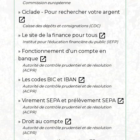
Commission européenne
Ciclade - Pour rechercher votre argent
open_in_new
Caisse des dépôts et consignations (CDC)
open_in_new
Le site de la finance pour tous
Institut pour l'éducation financière du public (IEFP)
Fonctionnement d'un compte en
open_in_new
banque
Autorité de contrôle prudentiel et de résolution
(ACPR)
open_in_new
Les codes BIC et IBAN
Autorité de contrôle prudentiel et de résolution
(ACPR)
open_in_new
Virement SEPA et prélèvement SEPA
Autorité de contrôle prudentiel et de résolution
(ACPR)
open_in_new
Droit au compte
Autorité de contrôle prudentiel et de résolution
(ACPR)