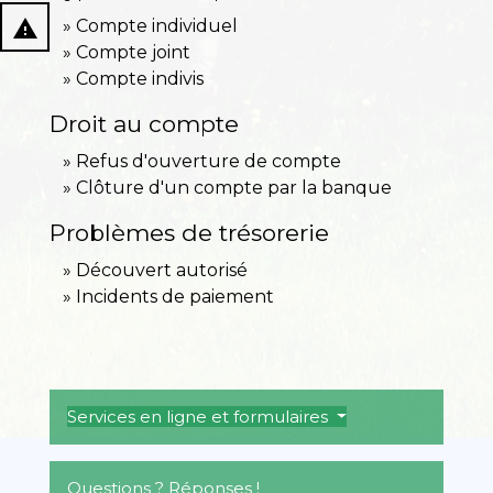
report_problem
Compte individuel
Compte joint
Compte indivis
Droit au compte
Refus d'ouverture de compte
Clôture d'un compte par la banque
Problèmes de trésorerie
Découvert autorisé
Incidents de paiement
Services en ligne et formulaires
Questions ? Réponses !