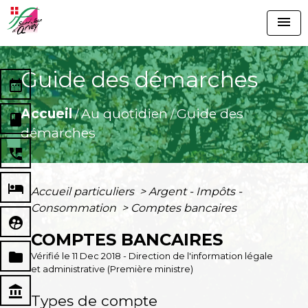
menu
Guide des démarches
date_range
Accueil
Au quotidien
Guide des
/
/
book
démarches
perm_phone_msg
local_hotel
Accueil particuliers
>
Argent - Impôts -
Consommation
>
Comptes bancaires
supervised_user_circle
COMPTES BANCAIRES
folder
Vérifié le 11 Dec 2018 - Direction de l'information légale
et administrative (Première ministre)
account_balance
Types de compte