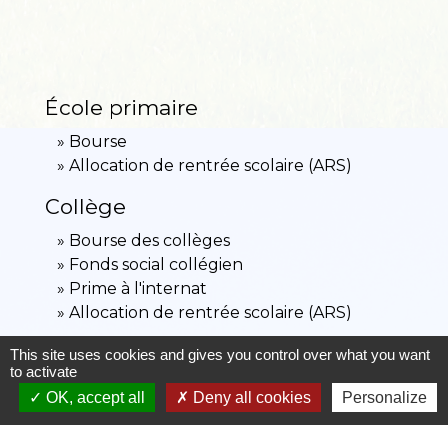
École primaire
Bourse
Allocation de rentrée scolaire (ARS)
Collège
Bourse des collèges
Fonds social collégien
Prime à l'internat
Allocation de rentrée scolaire (ARS)
Lycée
This site uses cookies and gives you control over what you want
to activate
Bourse de lycée
OK, accept all
Deny all cookies
Personalize
Bourse au mérite
Prime à l'élève boursier reprenant ses