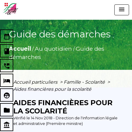
menu
Guide des démarches
date_range
Accueil
Au quotidien
Guide des
/
/
book
démarches
perm_phone_msg
local_hotel
Accueil particuliers
>
Famille - Scolarité
>
Aides financières pour la scolarité
supervised_user_circle
AIDES FINANCIÈRES POUR
folder
LA SCOLARITÉ
Vérifié le 14 Nov 2018 - Direction de l'information légale
et administrative (Première ministre)
account_balance