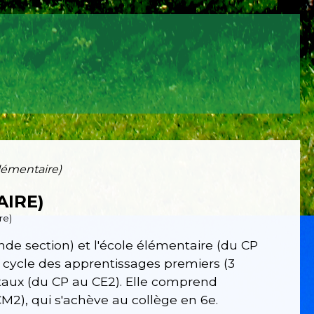
lémentaire)
AIRE)
re)
ande section) et l'école élémentaire (du CP
 cycle des apprentissages premiers (3
taux (du CP au CE2). Elle comprend
CM2), qui s'achève au collège en 6
e
.