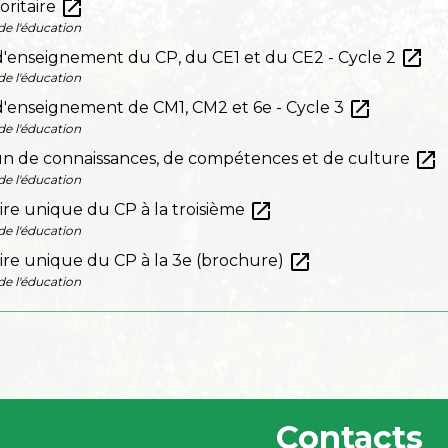
open_in_new
oritaire
de l'éducation
open_in_new
enseignement du CP, du CE1 et du CE2 - Cycle 2
de l'éducation
open_in_new
enseignement de CM1, CM2 et 6e - Cycle 3
de l'éducation
open_in_new
 de connaissances, de compétences et de culture
de l'éducation
open_in_new
laire unique du CP à la troisième
de l'éducation
open_in_new
laire unique du CP à la 3e (brochure)
de l'éducation
Contacts