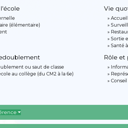
 l'école
Vie quo
ernelle
Accueil
maire (élémentaire)
Surveil
ent
Restaur
Sortie 
Santé à
redoublement
Rôle et 
oublement ou saut de classe
Informa
école au collège (du CM2 à la 6e)
Représe
Conseil
férence