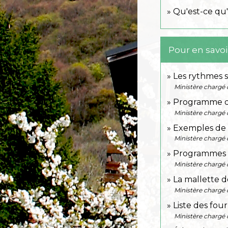
Qu'est-ce qu'u
Pour en savoi
Les rythmes s
Ministère chargé 
Programme dé
Ministère chargé 
Exemples de 
Ministère chargé 
Programmes e
Ministère chargé 
La mallette 
Ministère chargé 
Liste des four
Ministère chargé 