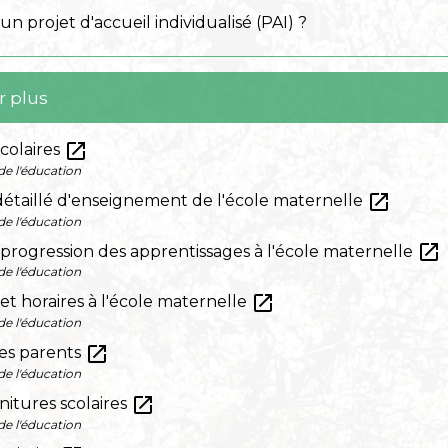
n projet d'accueil individualisé (PAI) ?
r plus
open_in_new
colaires
de l'éducation
open_in_new
taillé d'enseignement de l'école maternelle
de l'éducation
open_in_new
progression des apprentissages à l'école maternelle
de l'éducation
open_in_new
t horaires à l'école maternelle
de l'éducation
open_in_new
des parents
de l'éducation
open_in_new
nitures scolaires
de l'éducation