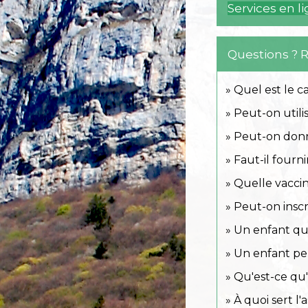
Services en l
Questions ? 
Quel est le c
Peut-on utili
Peut-on donne
Faut-il fourni
Quelle vaccin
Peut-on insc
Un enfant qu
Un enfant peu
Qu'est-ce qu
À quoi sert l'