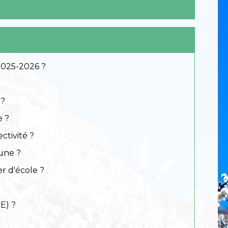
 2025-2026 ?
 ?
e ?
ctivité ?
une ?
r d'école ?
E) ?