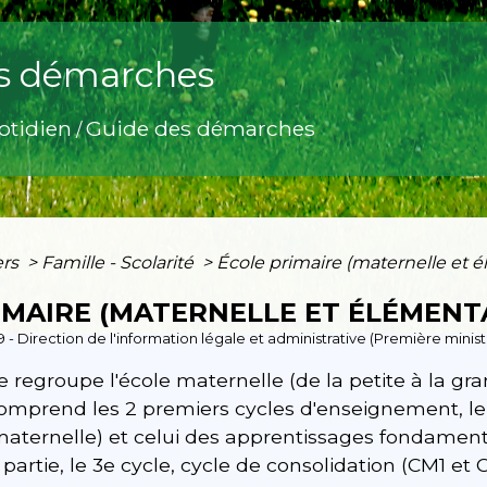
s démarches
otidien
Guide des démarches
/
ers
>
Famille - Scolarité
>
École primaire (maternelle et é
IMAIRE (MATERNELLE ET ÉLÉMENT
9 - Direction de l'information légale et administrative (Première minist
e regroupe l'école maternelle (de la petite à la gr
comprend les 2 premiers cycles d'enseignement, le
maternelle) et celui des apprentissages fondamen
artie, le 3
e
cycle, cycle de consolidation (CM1 et 