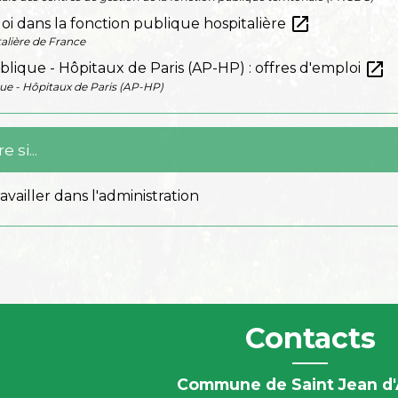
open_in_new
oi dans la fonction publique hospitalière
alière de France
open_in_new
blique - Hôpitaux de Paris (AP-HP) : offres d'emploi
ue - Hôpitaux de Paris (AP-HP)
 si...
availler dans l'administration
Contacts
Commune de Saint Jean d'