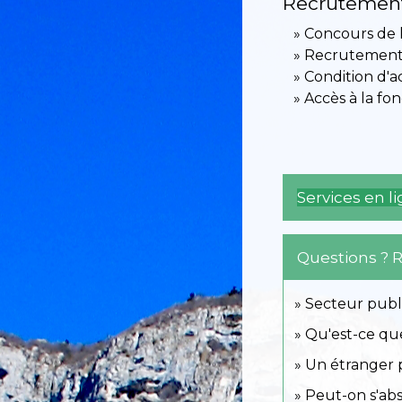
Recrutement
Concours de 
Recrutement 
Condition d'
Accès à la fo
Services en l
Questions ? 
Secteur publi
Qu'est-ce que
Un étranger p
Peut-on s'ab