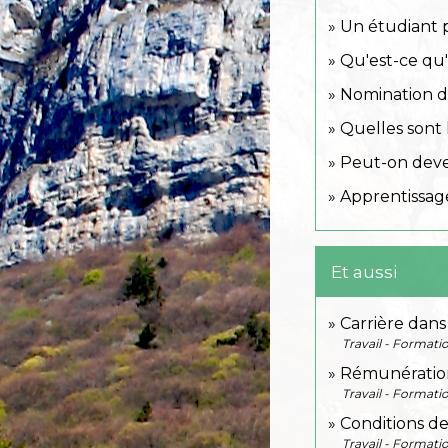
Un étudiant p
Qu'est-ce qu'
Nomination du
Quelles sont 
Peut-on deven
Apprentissage
Et aussi
Carrière dans
Travail - Formati
Rémunération
Travail - Formati
Conditions de
Travail - Formati