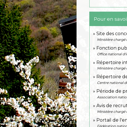
Pour en savoi
Site des conc
Ministère chargé 
Fonction publ
Office national d
Répertoire in
Ministère chargé 
Répertoire de
Centre national d
Période de pr
Association natio
Avis de recru
Ministère chargé 
Portail de l'
Fédération nation