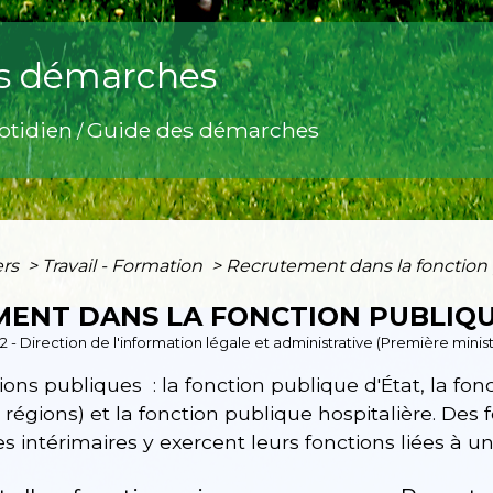
s démarches
otidien
Guide des démarches
/
ers
>
Travail - Formation
>
Recrutement dans la fonction
ENT DANS LA FONCTION PUBLIQ
2 - Direction de l'information légale et administrative (Première minis
ctions publiques : la fonction publique d'État, la f
égions) et la fonction publique hospitalière. Des f
es intérimaires y exercent leurs fonctions liées à u