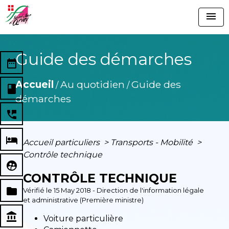
menu
Guide des démarches
date_range
Accueil
Au quotidien
Guide des
/
/
book
démarches
perm_phone_msg
local_hotel
Accueil particuliers
>
Transports - Mobilité
>
Contrôle technique
supervised_user_circle
CONTRÔLE TECHNIQUE
folder
Vérifié le 15 May 2018 - Direction de l'information légale
et administrative (Première ministre)
account_balance
Voiture particulière