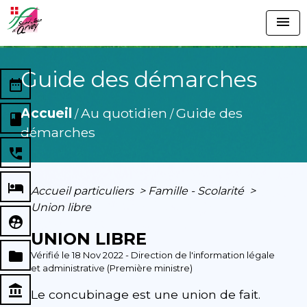
menu
Guide des démarches
date_range
Accueil
Au quotidien
Guide des
/
/
book
démarches
perm_phone_msg
local_hotel
Accueil particuliers
>
Famille - Scolarité
>
Union libre
supervised_user_circle
UNION LIBRE
folder
Vérifié le 18 Nov 2022 - Direction de l'information légale
et administrative (Première ministre)
account_balance
Le concubinage est une union de fait.