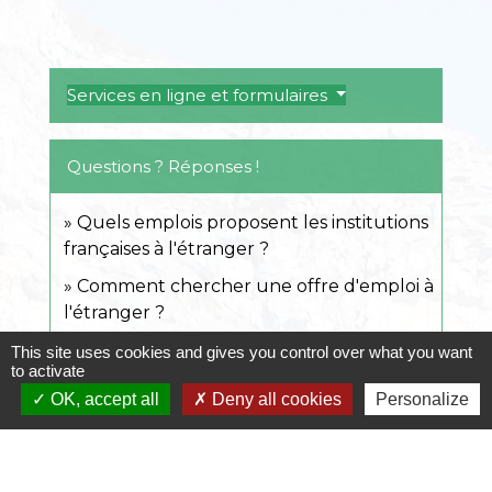
Services en ligne et formulaires
Questions ? Réponses !
Quels emplois proposent les institutions
françaises à l'étranger ?
Comment chercher une offre d'emploi à
l'étranger ?
Un Français peut-il être expulsé d'un
This site uses cookies and gives you control over what you want
to activate
pays européen ou de la Suisse ?
OK, accept all
Deny all cookies
Personalize
Un Français peut-il percevoir des aides
financières à son retour d'expatriation ?