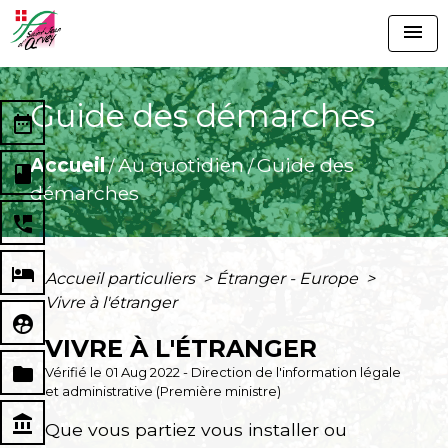
menu
Guide des démarches
date_range
Accueil
Au quotidien
Guide des
/
/
book
démarches
perm_phone_msg
local_hotel
Accueil particuliers
>
Étranger - Europe
>
Vivre à l'étranger
supervised_user_circle
VIVRE À L'ÉTRANGER
folder
Vérifié le 01 Aug 2022 - Direction de l'information légale
et administrative (Première ministre)
account_balance
Que vous partiez vous installer ou