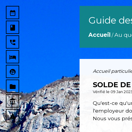
date_range
Guide de
book
Accueil
Au qu
/
perm_phone_msg
local_hotel
supervised_user_circle
Accueil particuli
SOLDE DE
folder
Vérifié le 09 Jan 202
account_balance
Qu'est-ce qu'u
l'employeur doi
report_problem
Nous vous prés