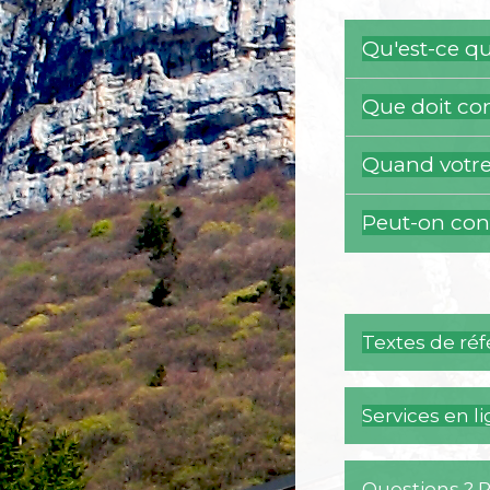
Qu'est-ce q
Que doit co
Quand votre 
Peut-on con
Textes de ré
Services en l
Questions ? 