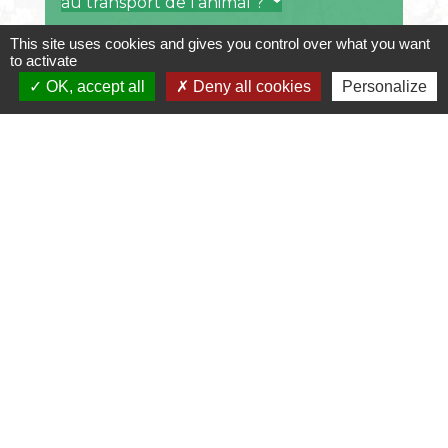
au transport de l'animal ?
This site uses cookies and gives you control over what you want
Quelles sont les règles de
to activate
surveillance ?
OK, accept all
Deny all cookies
Personalize
Qu'est-ce que la vente forcée d'un
équidé ?
Textes de référence
Services en ligne et formulaires
Questions ? Réponses !
Comment signaler une maltraitance