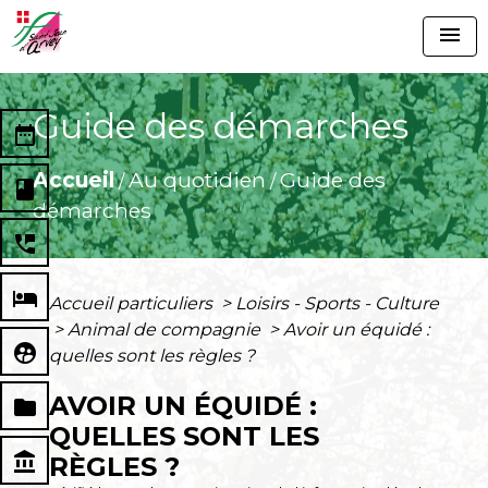
menu
Guide des démarches
date_range
Accueil
Au quotidien
Guide des
/
/
book
démarches
perm_phone_msg
local_hotel
Accueil particuliers
>
Loisirs - Sports - Culture
>
Animal de compagnie
>
Avoir un équidé :
supervised_user_circle
quelles sont les règles ?
AVOIR UN ÉQUIDÉ :
folder
QUELLES SONT LES
account_balance
RÈGLES ?