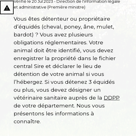
Vérifié le 20 Jul 2023 - Direction de l'information légale
report_problem
et administrative (Première ministre)
Vous êtes détenteur ou propriétaire
d’équidés (cheval, poney, âne, mulet,
bardot) ? Vous avez plusieurs
obligations réglementaires. Votre
animal doit être identifié, vous devez
enregistrer la propriété dans le fichier
central Sire et déclarer le lieu de
détention de votre animal si vous
l’hébergez. Si vous détenez 3 équidés
ou plus, vous devez désigner un
vétérinaire sanitaire auprès de la
DDPP
de votre département. Nous vous
présentons les informations à
connaître.