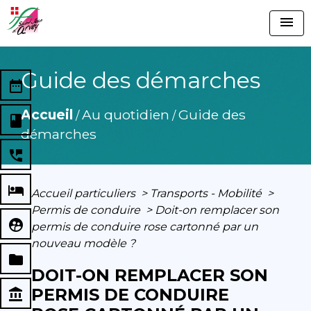
menu
Guide des démarches
date_range
Accueil
Au quotidien
Guide des
/
/
book
démarches
perm_phone_msg
local_hotel
Accueil particuliers
>
Transports - Mobilité
>
Permis de conduire
>
Doit-on remplacer son
supervised_user_circle
permis de conduire rose cartonné par un
nouveau modèle ?
folder
DOIT-ON REMPLACER SON
PERMIS DE CONDUIRE
account_balance