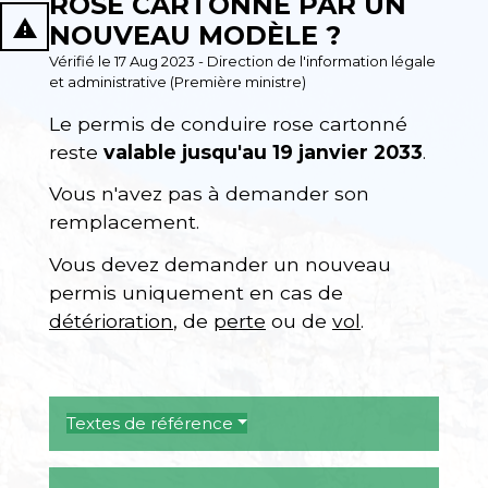
ROSE CARTONNÉ PAR UN
report_problem
NOUVEAU MODÈLE ?
Vérifié le 17 Aug 2023 - Direction de l'information légale
et administrative (Première ministre)
Le permis de conduire rose cartonné
reste
valable jusqu'au 19 janvier 2033
.
Vous n'avez pas à demander son
remplacement.
Vous devez demander un nouveau
permis uniquement en cas de
détérioration
, de
perte
ou de
vol
.
Textes de référence