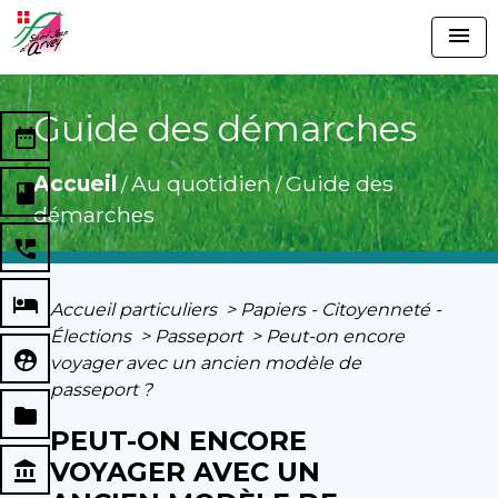
menu
Guide des démarches
date_range
Accueil
Au quotidien
Guide des
/
/
book
démarches
perm_phone_msg
local_hotel
Accueil particuliers
>
Papiers - Citoyenneté -
Élections
>
Passeport
>
Peut-on encore
supervised_user_circle
voyager avec un ancien modèle de
passeport ?
folder
PEUT-ON ENCORE
VOYAGER AVEC UN
account_balance