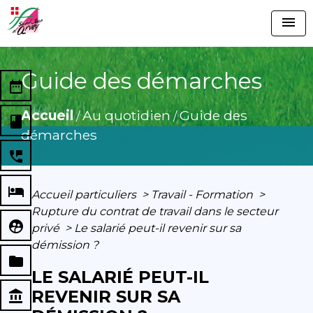
menu
Guide des démarches
date_range
Accueil
Au quotidien
Guide des
/
/
book
démarches
perm_phone_msg
local_hotel
Accueil particuliers
>
Travail - Formation
>
Rupture du contrat de travail dans le secteur
supervised_user_circle
privé
>
Le salarié peut-il revenir sur sa
démission ?
folder
LE SALARIÉ PEUT-IL
REVENIR SUR SA
account_balance