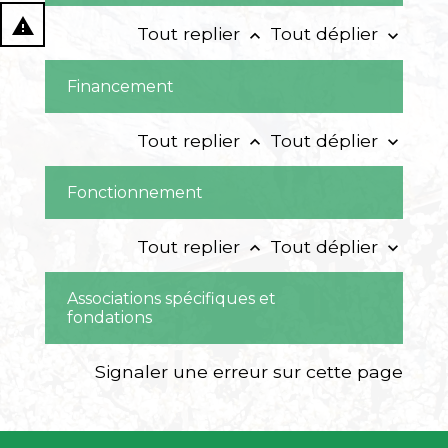
report_problem
Tout replier
Tout déplier
keyboard_arrow_up
keyboard_arrow_down
Financement
Tout replier
Tout déplier
keyboard_arrow_up
keyboard_arrow_down
Fonctionnement
Tout replier
Tout déplier
keyboard_arrow_up
keyboard_arrow_down
Associations spécifiques et
fondations
Signaler une erreur sur cette page