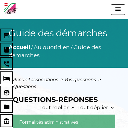
menu
Guide des démarches
date_range
Accueil
Au quotidien
Guide des
/
/
book
démarches
perm_phone_msg
local_hotel
Accueil associations
>
Vos questions
>
Questions
supervised_user_circle
QUESTIONS-RÉPONSES
folder
Tout replier
Tout déplier
keyboard_arrow_up
keyboard_arrow_down
account_balance
Formalités administratives