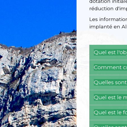
dotation initi
réduction d'imp
Les informatio
implanté en Al
Quel est l'o
Comment cré
Quelles sont
Quel est le 
Quel est le