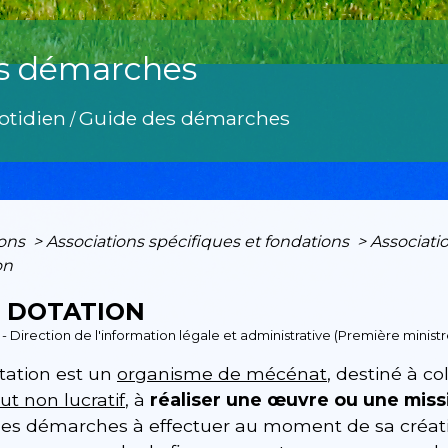
s démarches
otidien
Guide des démarches
/
ions
>
Associations spécifiques et fondations
>
Associati
on
 DOTATION
3 - Direction de l'information légale et administrative (Première ministr
tation est un
organisme de mécénat
, destiné à c
ut non lucratif
, à
réaliser une œuvre ou une missi
 les démarches à effectuer au moment de sa créa