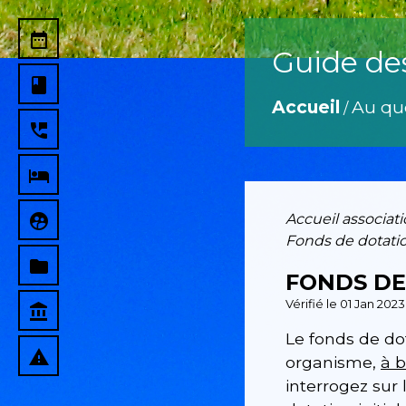
date_range
Guide de
book
Accueil
Au qu
/
perm_phone_msg
local_hotel
supervised_user_circle
Accueil associat
Fonds de dotati
folder
FONDS DE
Vérifié le 01 Jan 202
account_balance
Le fonds de do
report_problem
organisme,
à b
interrogez sur