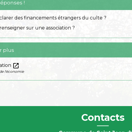
Réponses !
arer des financements étrangers du culte ?
enseigner sur une association ?
r plus
open_in_new
ation
de l'économie
Contacts