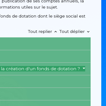
a publication de ses comptes annuels, la
rmations utiles sur le sujet.
nds de dotation dont le siège social est
Tout replier
Tout déplier
keyboard_arrow_up
keyboard_arrow_down
e la création d'un fonds de dotation ?