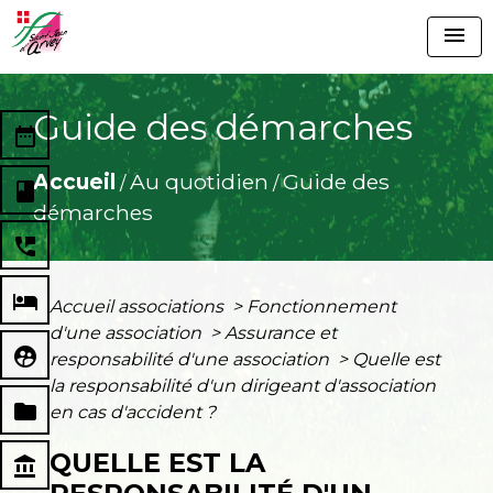
menu
Guide des démarches
date_range
Accueil
Au quotidien
Guide des
/
/
book
démarches
perm_phone_msg
local_hotel
Accueil associations
>
Fonctionnement
d'une association
>
Assurance et
supervised_user_circle
responsabilité d'une association
>
Quelle est
la responsabilité d'un dirigeant d'association
folder
en cas d'accident ?
QUELLE EST LA
account_balance