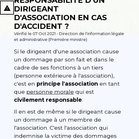
RESPONSABILITÉ D'UN
report_problem
DIRIGEANT
D'ASSOCIATION EN CAS
D'ACCIDENT ?
Vérifié le 07 Oct 2021 - Direction de l'information légale
et administrative (Première ministre)
Si le dirigeant d'une association cause
un dommage par son fait et dans le
cadre de ses fonctions à un tiers
(personne extérieure à l'association),
c'est en
principe
l'association
en tant
que
personne morale
qui est
civilement responsable
.
Il en est de même si le dirigeant cause
un dommage à un membre de
l'association. C'est l'association qui
indemnise la victime des dommages