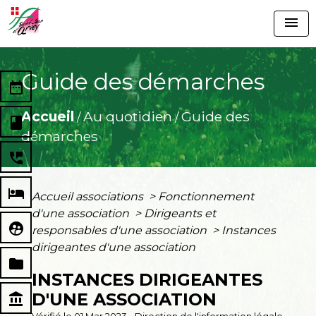
menu
Guide des démarches
date_range
Accueil
Au quotidien
Guide des
/
/
book
démarches
perm_phone_msg
local_hotel
Accueil associations
>
Fonctionnement
d'une association
>
Dirigeants et
supervised_user_circle
responsables d'une association
>
Instances
dirigeantes d'une association
folder
INSTANCES DIRIGEANTES
D'UNE ASSOCIATION
account_balance