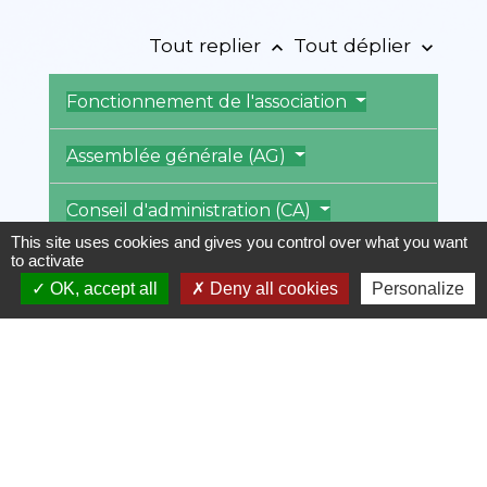
Tout replier
Tout déplier
keyboard_arrow_up
keyboard_arrow_down
Fonctionnement de l'association
Assemblée générale (AG)
Conseil d'administration (CA)
This site uses cookies and gives you control over what you want
to activate
Bureau
OK, accept all
Deny all cookies
Personalize
Représentant légal
Textes de référence