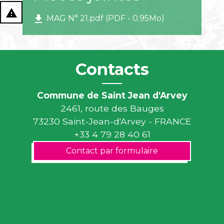
report_problem
file_download
MAG N° 21.pdf (PDF - 0.95Mo)
Contacts
Commune de Saint Jean d'Arvey
2461, route des Bauges
73230 Saint-Jean-d'Arvey - FRANCE
+33 4 79 28 40 61
Contact par formulaire