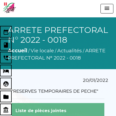
menu
ARRETE PREFECTORAL
date_range
N° 2022 - 0018
book
Accueil
Vie locale
Actualités
ARRETE
/
/
/
PREFECTORAL N° 2022 - 0018
perm_phone_msg
local_hotel
20/01/2022
supervised_user_circle
"RESERVES TEMPORAIRES DE PECHE"
folder
account_balance
Liste de pièces jointes