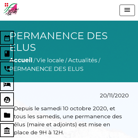
menu
PERMANENCE DES
date_range
ELUS
book
Accueil
Vie locale
Actualités
/
/
/
PERMANENCE DES ELUS
perm_phone_msg
local_hotel
20/11/2020
supervised_user_circle
Depuis le samedi 10 octobre 2020, et
folder
tous les samedis, une permanence des
élus (maire et adjoints) est mise en
account_balance
place de 9H à 12H.