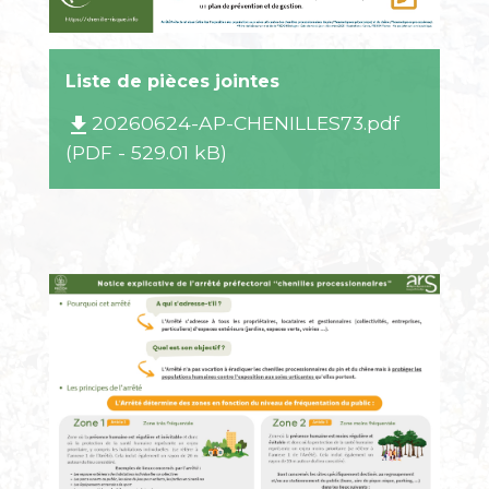
Liste de pièces jointes
20260624-AP-CHENILLES73.pdf
file_download
(PDF - 529.01 kB)