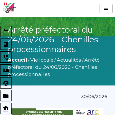
menu
Arrêté préfectoral du
date_range
24/06/2026 - Chenilles
book
processionnaires
perm_phone_msg
Accueil
Vie locale
Actualités
Arrêté
/
/
/
préfectoral du 24/06/2026 - Chenilles
local_hotel
processionnaires
supervised_user_circle
folder
30/06/2026
account_balance