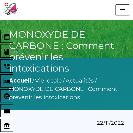
menu
MONOXYDE DE
date_range
CARBONE : Comment
book
prévenir les
intoxications
perm_phone_msg
Accueil
Vie locale
Actualités
local_hotel
/
/
/
MONOXYDE DE CARBONE : Comment
supervised_user_circle
prévenir les intoxications
folder
22/11/2022
account_balance