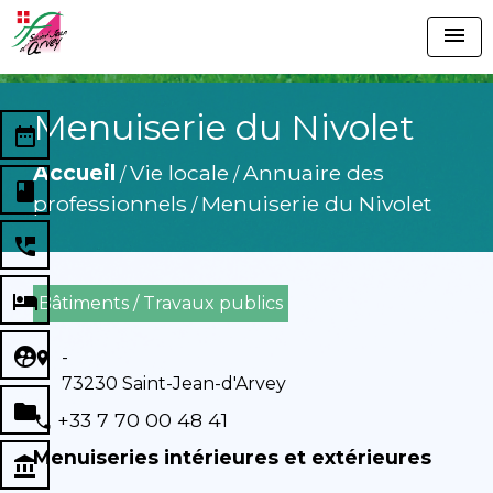
menu
Menuiserie du Nivolet
date_range
Accueil
Vie locale
Annuaire des
/
/
book
professionnels
Menuiserie du Nivolet
/
perm_phone_msg
local_hotel
Bâtiments / Travaux publics
supervised_user_circle
-
location_on
73230 Saint-Jean-d'Arvey
folder
+33 7 70 00 48 41
phone
Menuiseries intérieures et extérieures
account_balance