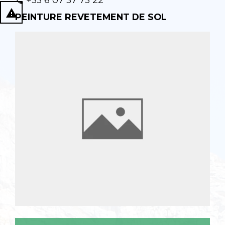
phone
report_problem
PEINTURE REVETEMENT DE SOL