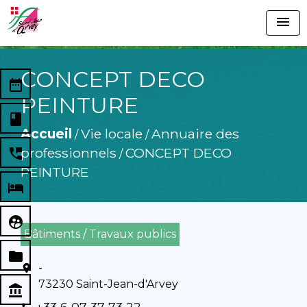
menu
CONCEPT DECO
date_range
PEINTURE
book
Accueil
Vie locale
Annuaire des
/
/
professionnels
CONCEPT DECO
perm_phone_msg
/
PEINTURE
local_hotel
supervised_user_circle
Bâtiments / Travaux publics
folder
-
location_on
73230 Saint-Jean-d'Arvey
account_balance
+33 6 07 37 73 22