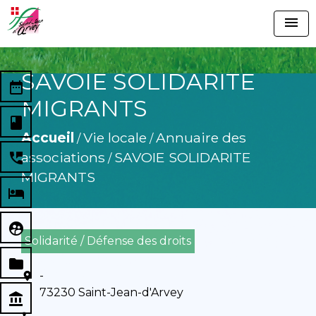
menu
SAVOIE SOLIDARITE
date_range
MIGRANTS
book
Accueil
Vie locale
Annuaire des
/
/
associations
SAVOIE SOLIDARITE
perm_phone_msg
/
MIGRANTS
local_hotel
supervised_user_circle
Solidarité / Défense des droits
folder
-
location_on
73230 Saint-Jean-d'Arvey
account_balance
-