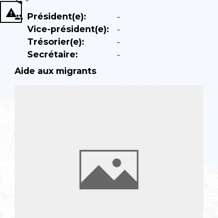
phone
report_problem
Président(e):
-
people
Vice-président(e):
-
Trésorier(e):
-
Secrétaire:
-
Aide aux migrants