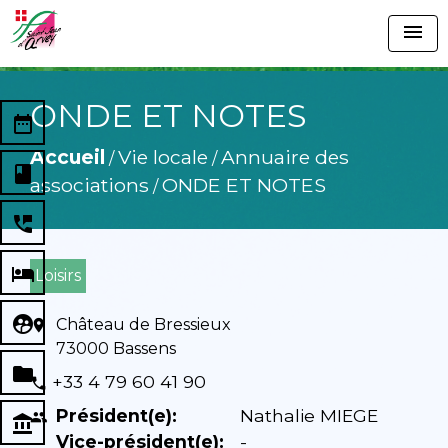
menu
ONDE ET NOTES
date_range
Accueil
Vie locale
Annuaire des
/
/
book
associations
ONDE ET NOTES
/
perm_phone_msg
local_hotel
Loisirs
supervised_user_circle
Château de Bressieux
location_on
73000 Bassens
folder
+33 4 79 60 41 90
phone
Président(e):
Nathalie MIEGE
people
account_balance
Vice-président(e):
-