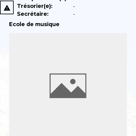
Trésorier(e):
-
report_problem
Secrétaire:
-
Ecole de musique