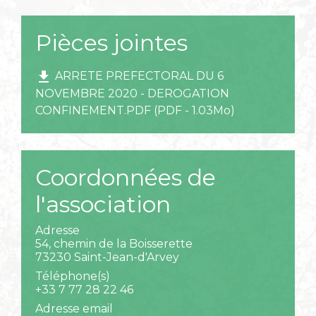
Pièces jointes
file_download
ARRETE PREFECTORAL DU 6
NOVEMBRE 2020 - DEROGATION
CONFINEMENT.PDF (PDF - 1.03Mo)
Coordonnées de
l'association
Adresse
54, chemin de la Boisserette
73230 Saint-Jean-d'Arvey
Téléphone(s)
+33 7 77 28 22 46
Adresse email