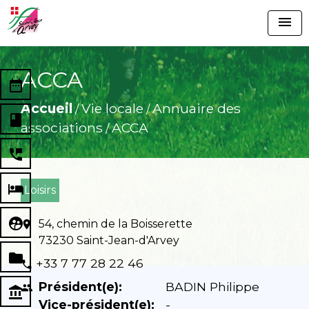
menu
ACCA
date_range
Accueil
Vie locale
Annuaire des
/
/
book
associations
ACCA
/
perm_phone_msg
local_hotel
Loisirs
supervised_user_circle
54, chemin de la Boisserette
location_on
73230 Saint-Jean-d'Arvey
folder
+33 7 77 28 22 46
phone
Président(e):
BADIN Philippe
people
account_balance
Vice-président(e):
-