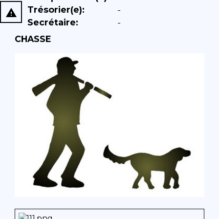
Trésorier(e):
-
report_problem
Secrétaire:
-
CHASSE