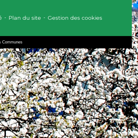
é
-
Plan du site
-
Gestion des cookies
des Communes