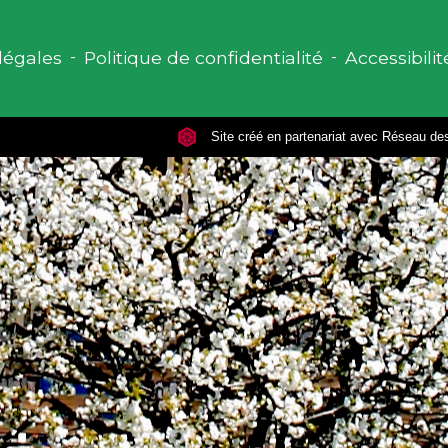
légales
-
Politique de confidentialité
-
Accessibilit
Site créé en partenariat avec Réseau 